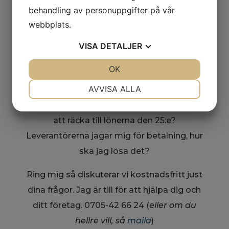
behandling av personuppgifter på vår
webbplats.
Jag hjälper dig
VISA
DETALJER
Jag är företagare, haft industriföretag med
JA
NEJ
OK
JA
NEJ
20-tal anställda och detalj/e-handel med ca
NÖDVÄNDIG
INSTÄLLNINGAR
AVVISA ALLA
50 anställda, så jag vet verkligen hur det är
att vara företagare. Hur ska jag få pengarna
JA
NEJ
JA
NEJ
att räcka till lönerna den 25:e?
MARKNADSFÖRING
STATISTIK
Leverantörerna jagar mig för betalning, hur
ska jag lösa det?
Ring mig så diskuterar vi kostnadsfritt just
dina frågor. Jag är till för att hjälpa dig och
ditt företag. 0705-42 66 24 (
eller om du
hellre vill, så
maila
)