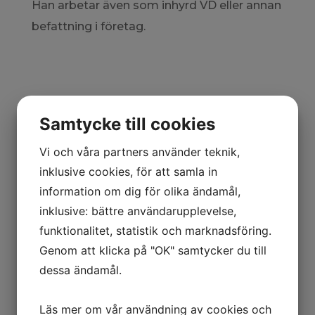
Han arbetar även som inhyrd VD eller annan
befattning i företag.
”Arbetssättet är mycket
Samtycke till cookies
målinriktat och målen sätts
Vi och våra partners använder teknik,
tillsammans med kunden. Syftet
inklusive cookies, för att samla in
information om dig för olika ändamål,
med hans arbete är att skapa
inklusive: bättre användarupplevelse,
resultat. ​.”
funktionalitet, statistik och marknadsföring.
Genom att klicka på "OK" samtycker du till
dessa ändamål.
Läs mer om vår användning av cookies och