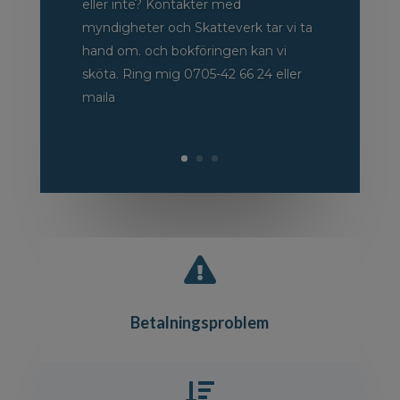
eller inte? Kontakter med
myndigheter och Skatteverk tar vi ta
hand om. och bokföringen kan vi
sköta. Ring mig 0705-42 66 24 eller
maila

Betalningsproblem
